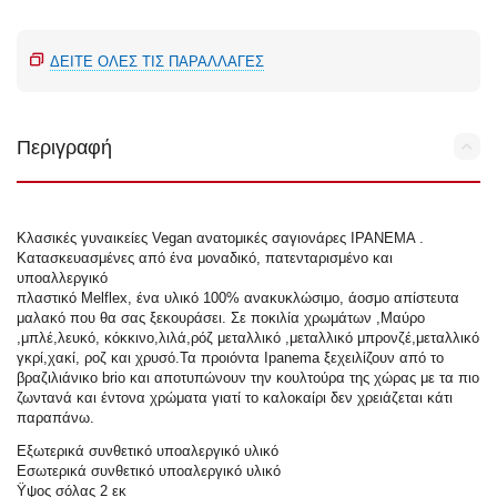
ΔΕΊΤΕ ΌΛΕΣ ΤΙΣ ΠΑΡΑΛΛΑΓΈΣ
Περιγραφή
Κλασικές γυναικείες Vegan ανατομικές σαγιονάρες IPANEMA .
Κατασκευασμένες από ένα μοναδικό, πατενταρισμένο και
υποαλλεργικό
πλαστικό Melflex, ένα υλικό 100% ανακυκλώσιμο, άοσμο απίστευτα
μαλακό που θα σας ξεκουράσει. Σε ποκιλία χρωμάτων ,Μαύρο
,μπλέ,λευκό, κόκκινο,λιλά,ρόζ μεταλλικό ,μεταλλικό μπρονζέ,μεταλλικό
γκρί,χακί, ροζ και χρυσό.Τα προιόντα Ipanema ξεχειλίζουν από το
βραζιλιάνικo brio και αποτυπώνουν την κουλτούρα της χώρας με τα πιο
ζωντανά και έντονα χρώματα γιατί το καλοκαίρι δεν χρειάζεται κάτι
παραπάνω.
Εξωτερικά συνθετικό υποαλεργικό υλικό
Εσωτερικά συνθετικό υποαλεργικό υλικό
Ϋψος σόλας 2 εκ