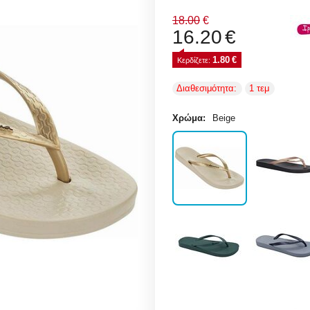
18.00
€
16.20
€
1.80
€
Κερδίζετε: 
Διαθεσιμότητα:
1 τεμ
Χρώμα:
Beige