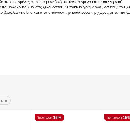
Κατασκευασμένες από ένα μοναδικό, πατενταρισμένο και υποαλλεργικό
υτα μαλακό που θα σας ξεκουράσει. Σε ποκιλία χρωμάτων ,Μαύρο ,μπλέ,λευ
το βραζιλιάνικo brio και αποτυπώνουν την κουλτούρα της χώρας με τα πιο ζω
φατα
15%
15
Έκπτωση
Έκπτωση