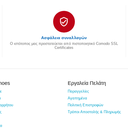
Ασφάλεια συναλλαγών
Ο ιστότοπος μας προστατεύεται από πιστοποιητικό Comodo SSL
Certificates
Shoes
Εργαλεία Πελάτη
τε
Παραγγελίες
α
Αγαπημένα
πορρήτου
Πολιτική Επιστροφών
ς
Τρόποι Αποστολής & Πληρωμής
ία