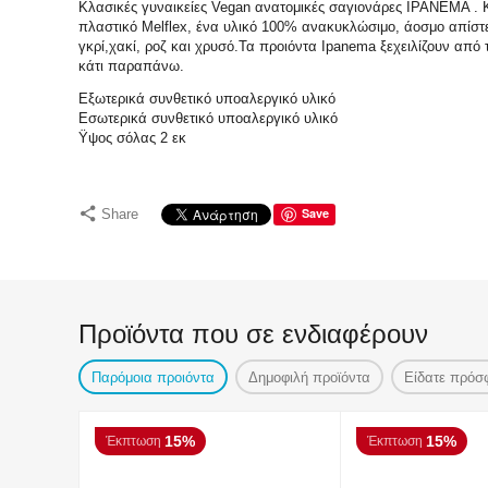
Κλασικές γυναικείες Vegan ανατομικές σαγιονάρες IPANEMA . 
πλαστικό Melflex, ένα υλικό 100% ανακυκλώσιμο, άοσμο απίστε
γκρί,χακί, ροζ και χρυσό.Τα προιόντα Ipanema ξεχειλίζουν από 
κάτι παραπάνω.
Εξωτερικά συνθετικό υποαλεργικό υλικό
Εσωτερικά συνθετικό υποαλεργικό υλικό
Ϋψος σόλας 2 εκ
Save
Share
Προϊόντα που σε ενδιαφέρουν
Παρόμοια προιόντα
Δημοφιλή προϊόντα
Είδατε πρόσ
15%
15%
Έκπτωση
Έκπτωση