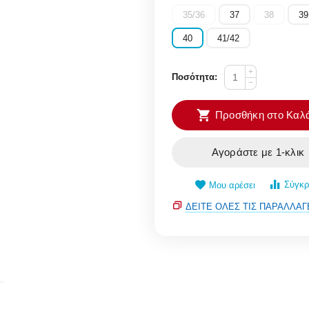
35/36
37
38
39
40
41/42
+
Ποσότητα:
−
Προσθήκη στο Καλά
Αγοράστε με 1-κλικ
Σύγκρ
Μου αρέσει
ΔΕΊΤΕ ΌΛΕΣ ΤΙΣ ΠΑΡΑΛΛΑΓ