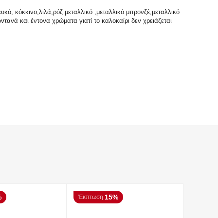
κό, κόκκινο,λιλά,ρόζ μεταλλικό ,μεταλλικό μπρονζέ,μεταλλικό
ντανά και έντονα χρώματα γιατί το καλοκαίρι δεν χρειάζεται
%
15%
Έκπτωση
Έκπτωσ