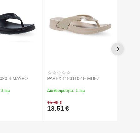
1090.B ΜΑΥΡΟ
PAREX 11831102.E ΜΠΕΖ
PAREX 1
3 τεμ
Διαθεσιμότητα:
1 τεμ
Διαθεσιμό
15.90
€
15.90
€
13.51
€
13.51