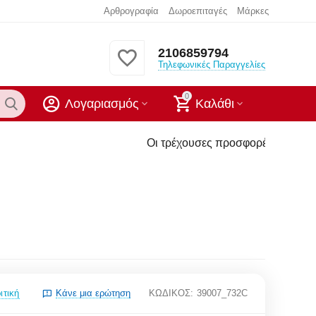
Αρθρογραφία
Δωροεπιταγές
Μάρκες
2106859794
Τηλεφωνικές Παραγγελίες
0
Λογαριασμός
Καλάθι
Οι τρέχουσες προσφορές του eshop μας αυτή 
ιτική
Κάνε μια ερώτηση
ΚΩΔΙΚΟΣ:
39007_732C