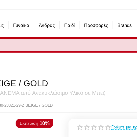
ις
Γυναίκα
Άνδρας
Παιδί
Προσφορές
Brands
EIGE / GOLD
 IPANEMA από Aνακυκλώσιμο Υλικό σε Μπεζ
10%
πτωση
0-23321-29-2 BEIGE / GOLD
Γράψτε μια κρ