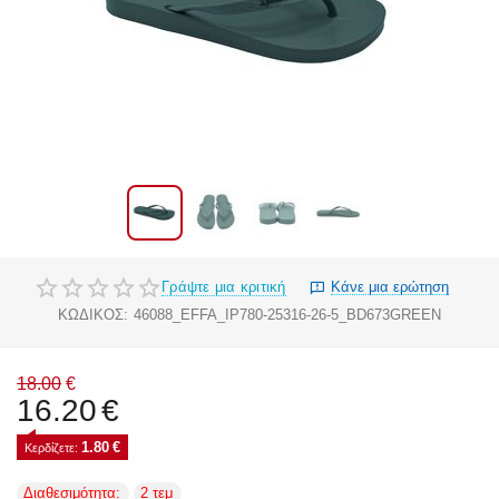
Γράψτε μια κριτική
Κάνε μια ερώτηση
ΚΩΔΙΚΟΣ:
46088_EFFA_IP780-25316-26-5_BD673GREEN
18.00
€
16.20
€
1.80
€
Κερδίζετε: 
Διαθεσιμότητα:
2 τεμ