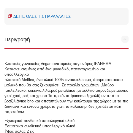
ΔΕΊΤΕ ΌΛΕΣ ΤΙΣ ΠΑΡΑΛΛΑΓΈΣ
Περιγραφή
Κλασικές γυναικείες Vegan ανατομικές σαγιονάρες IPANEMA .
Κατασκευασμένες από ένα μοναδικό, πατενταρισμένο και
υποαλλεργικό
πλαστικό Melflex, ένα υλικό 100% ανακυκλώσιμο, άοσμο απίστευτα
μαλακό που θα σας ξεκουράσει. Σε ποκιλία χρωμάτων ,Μαύρο
,μπλέ,λευκό, κόκκινο,λιλά,ρόζ μεταλλικό ,μεταλλικό μπρονζέ,μεταλλικό
γκρί,χακί, ροζ και χρυσό.Τα προιόντα Ipanema ξεχειλίζουν από το
βραζιλιάνικo brio και αποτυπώνουν την κουλτούρα της χώρας με τα πιο
ζωντανά και έντονα χρώματα γιατί το καλοκαίρι δεν χρειάζεται κάτι
παραπάνω.
Εξωτερικά συνθετικό υποαλεργικό υλικό
Εσωτερικά συνθετικό υποαλεργικό υλικό
Ϋψος σόλας 2 εκ