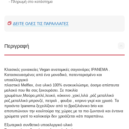
- Πληρωμή στο κατάστημα
ΔΕΊΤΕ ΌΛΕΣ ΤΙΣ ΠΑΡΑΛΛΑΓΈΣ
Περιγραφή
Κλασικές γυναικείες Vegan ανατομικές σαγιονάρες IPANEMA .
Κατασκευασμένες από ένα μοναδικό, πατενταρισμένο και
υποαλλεργικό
πλαστικό Melflex, ένα υλικό 100% ανακυκλώσιμο, άοσμο απίστευτα
μαλακό που θα σας ξεκουράσει. Σε ποκιλία
χρωμάτων,Μαύρο,μπλέ,λευκό, κόκκινο ,χακί,λιλά ,ρόζ μεταλλικό
ροζ,μεταλλικό μπρονζέ, πετρολ , φουξια , κιτρινο γκρί και χρυσό. Τα
προιόντα Ipanema ξεχειλίζουν από το βραζιλιάνικo brio και
αποτυπώνουν την κουλτούρα της χώρας με τα πιο ζωντανά και έντονα
χρώματα γιατί το καλοκαίρι δεν χρειάζεται κάτι παραπάνω.
Εξωτερικά συνθετικό υποαλεργικό υλικό