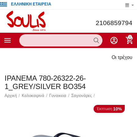
ΕΛΛΗΝΙΚΗ ΕΤΑΙΡΕΙΑ
2106859794
0
Οι τρέχουσες προσφο
IPANEMA 780-26322-26-
1_GREY/SILVER BO354
Αρχική
/
Καλοκαιρινά
/
Γυναικεια
/
Σαγιονάρες
/
10%
Έκπτωση