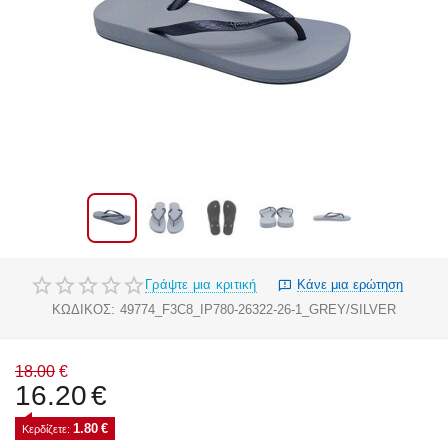
Γράψτε μια κριτική
Κάνε μια ερώτηση
ΚΩΔΙΚΟΣ:
49774_F3C8_IP780-26322-26-1_GREY/SILVER
18.00
€
16.20
€
1.80
€
Κερδίζετε: 