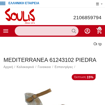
ΕΛΛΗΝΙΚΗ ΕΤΑΙΡΕΙΑ
2106859794
0
Οι τρέχο
MEDITERRANEA 61243102 PIEDRA
Αρχική
/
Καλοκαιρινά
/
Γυναικεια
/
Εσπαντρίγιες
/
15%
Έκπτωση