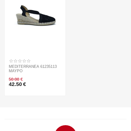
MEDITERRANEA 61235113
ΜΑΥΡΟ
50.00
€
42.50
€