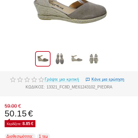
Γράψτε μια κριτική
Κάνε μια ερώτηση
ΚΩΔΙΚΟΣ:
13321_FC8D_ME61243102_PIEDRA
59.00
€
50.15
€
8.85
€
Κερδίζετε: 
Διαθεσιμότητα:
1 τεμ