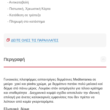
- Αντικαταβολή
- Πιστωτική, Χρεωστική Κάρτα
- Κατάθεση σε τράπεζα
- Πληρωμή στο κατάστημα
ΔΕΊΤΕ ΌΛΕΣ ΤΙΣ ΠΑΡΑΛΛΑΓΈΣ
Περιγραφή
Γυναικείες πλατφόρμες εσπαντρίγιες δερμάτινες Mediterranea σε
μαύρο χακί και piedra χρώμα, με δερμάτινο πατάκι πολύ μαλακό καί
δέρμα στό πάνω μέρος .Λουράκι στόν αστράγαλο για τέλειο κράτημα
και σταθερότητα . Διαχρονικό κομψό σχέδιο αποτελούν την ιδανική
επιλογή για άνετες καλοκαιρινές εμφανίσεις που δεν πρέπει να
λείπουν από καμία γκαρνταρόμπα.
Εξωτερικά δέρμα