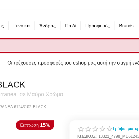
ις
Γυναίκα
Άνδρας
Παιδί
Προσφορές
Brands
χουσες προσφορές του eshop μας αυτή την στιγμή ενδέχεται να
BLACK
iterranea σε Μαύρο Χρώμα
15%
πτωση
RANEA 61243102 BLACK
Γράψτε μια κρ
ΚΩΔΙΚΟΣ:
13321_4798_ME6124