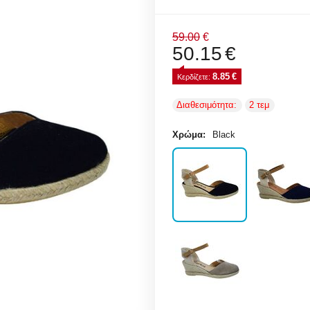
59.00
€
50.15
€
8.85
€
Κερδίζετε: 
Διαθεσιμότητα:
2 τεμ
Χρώμα:
Black