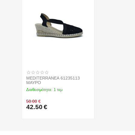
MEDITERRANEA 61235113
ΜΑΥΡΟ
Διαθεσιμότητα:
1 τεμ
50.00
€
42.50
€