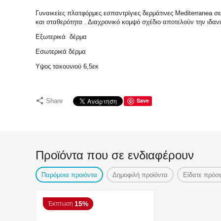
Γυναικείες πλατφόρμες εσπαντρίγιες δερμάτινες Mediterranea 
και σταθερότητα . Διαχρονικό κομψό σχέδιο αποτελούν την ιδαν
Εξωτερικά δέρμα
Εσωτερικά δέρμα
Υψος τακουνιού 6,5εκ
Save
Share
Προϊόντα που σε ενδιαφέρουν
Παρόμοια προιόντα
Δημοφιλή προϊόντα
Είδατε πρόσ
15%
Έκπτωση