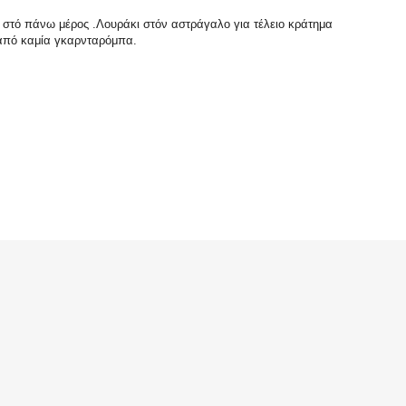
α στό πάνω μέρος .Λουράκι στόν αστράγαλο για τέλειο κράτημα
ν από καμία γκαρνταρόμπα.