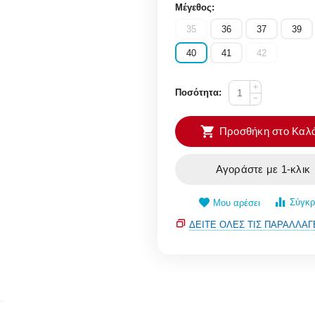
Μέγεθος:
35
36
37
39
40
41
42
+
Ποσότητα:
−
Προσθήκη στο Καλά
Αγοράστε με 1-κλικ
Σύγκρ
Μου αρέσει
ΔΕΊΤΕ ΌΛΕΣ ΤΙΣ ΠΑΡΑΛΛΑΓ