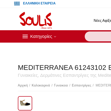
ΕΛΛΗΝΙΚΗ ΕΤΑΙΡΕΙΑ
Νέες Αφίξε
Κατηγορίες
Οι τρέ
MEDITERRANEA 61243102 
Γυναικείες, Δερμάτινες Εσπαντρίγιες της Med
Έκ
Αρχική
/
Καλοκαιρινά
/
Γυναικεια
/
Εσπαντρίγιες
/
MEDITER