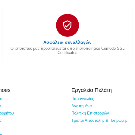
Ασφάλεια συναλλαγών
Ο ιστότοπος μας προστατεύεται από πιστοποιητικό Comodo SSL
Certificates
Shoes
Εργαλεία Πελάτη
τε
Παραγγελίες
α
Αγαπημένα
πορρήτου
Πολιτική Επιστροφών
ς
Τρόποι Αποστολής & Πληρωμής
ία