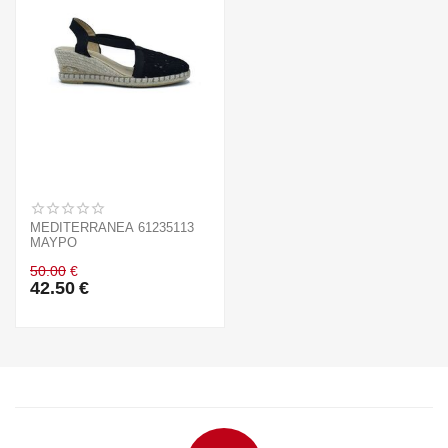
MEDITERRANEA 61235113
ΜΑΥΡΟ
50.00
€
42.50
€