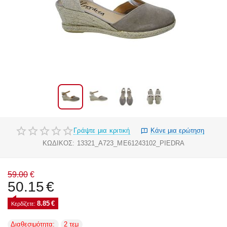
Γράψτε μια κριτική
Κάνε μια ερώτηση
ΚΩΔΙΚΟΣ:
13321_A723_ME61243102_PIEDRA
59.00
€
50.15
€
8.85
€
Κερδίζετε: 
Διαθεσιμότητα:
2 τεμ