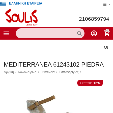
ΕΛΛΗΝΙΚΗ ΕΤΑΙΡΕΙΑ
2106859794
0
Οι τρέχ
MEDITERRANEA 61243102 PIEDRA
Αρχική
/
Καλοκαιρινά
/
Γυναικεια
/
Εσπαντρίγιες
/
15%
Έκπτωση