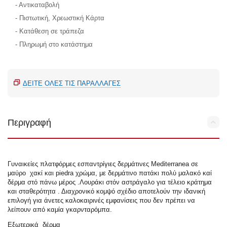
- Αντικαταβολή
- Πιστωτική, Χρεωστική Κάρτα
- Κατάθεση σε τράπεζα
- Πληρωμή στο κατάστημα
ΔΕΊΤΕ ΌΛΕΣ ΤΙΣ ΠΑΡΑΛΛΑΓΈΣ
Περιγραφή
Γυναικείες πλατφόρμες εσπαντρίγιες δερμάτινες Mediterranea σε
μαύρο χακί και piedra χρώμα, με δερμάτινο πατάκι πολύ μαλακό καί
δέρμα στό πάνω μέρος .Λουράκι στόν αστράγαλο για τέλειο κράτημα
και σταθερότητα . Διαχρονικό κομψό σχέδιο αποτελούν την ιδανική
επιλογή για άνετες καλοκαιρινές εμφανίσεις που δεν πρέπει να
λείπουν από καμία γκαρνταρόμπα.
Εξωτερικά δέρμα