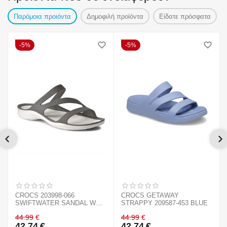
Παρόμοια προιόντα
Δημοφιλή προϊόντα
Είδατε πρόσφατα
5%
5%
CROCS 203998-066
CROCS GETAWAY
SWIFTWATER SANDAL W
STRAPPY 209587-453 BLUE
BLACK
44.99
€
44.99
€
42.74
€
42.74
€