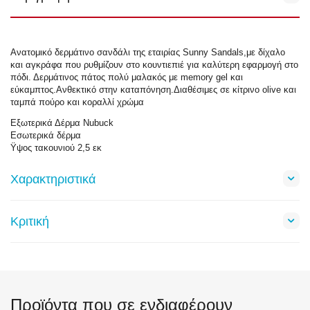
Ανατομικό δερμάτινο σανδάλι της εταιρίας Sunny Sandals,με δίχαλο
και αγκράφα που ρυθμίζουν στο κουντιεπιέ για καλύτερη εφαρμογή στο
πόδι. Δερμάτινος πάτος πολύ μαλακός με memory gel και
εύκαμπτος.Ανθεκτικό στην καταπόνηση.Διαθέσιμες σε κίτρινο olive και
ταμπά πούρο και κοραλλί χρώμα
Εξωτερικά Δέρμα Nubuck
Εσωτερικά δέρμα
Ϋψος τακουνιού 2,5 εκ
Χαρακτηριστικά
Κριτική
Προϊόντα που σε ενδιαφέρουν