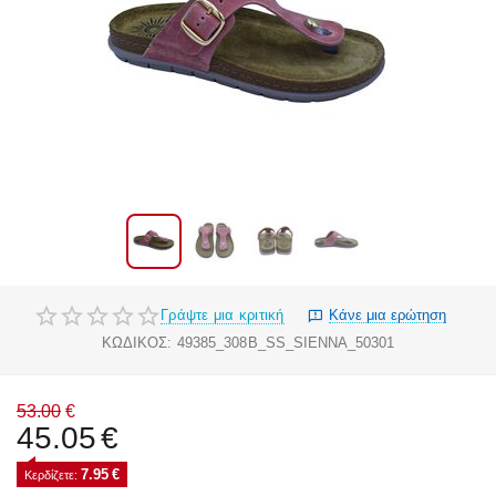
Γράψτε μια κριτική
Κάνε μια ερώτηση
ΚΩΔΙΚΟΣ:
49385_308B_SS_SIENNA_50301
53.00
€
45.05
€
7.95
€
Κερδίζετε: 