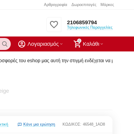
Αρθρογραφία
Δωροεπιταγές
Μάρκες
2106859794
Τηλεφωνικές Παραγγελίες
0
Λογαριασμός
Καλάθι
 μας αυτή την στιγμή ενδέχεται να μην υπάρχουν στα καταστήμ
Beige
ιτική
Κάνε μια ερώτηση
ΚΩΔΙΚΟΣ:
46548_1AD8