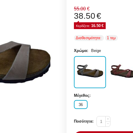
55.00
€
38.50
€
16.50
€
Κερδίζετε: 
Διαθεσιμότητα:
1 τεμ
Χρώμα:
Beige
Μέγεθος:
36
+
Ποσότητα:
−