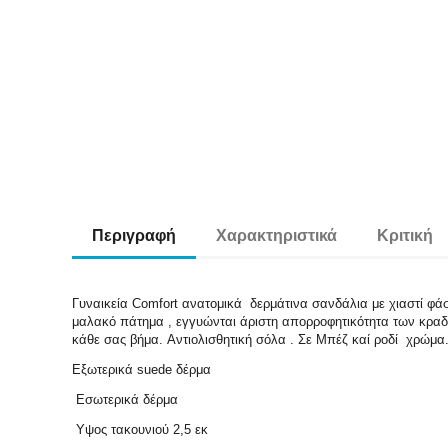
Περιγραφή
Χαρακτηριστικά
Κριτική
Γυναικεία Comfort ανατομικά δερμάτινα σανδάλια με χιαστί φάσ
μαλακό πάτημα , εγγυώνται άριστη απορροφητικότητα των κραδ
κάθε σας βήμα. Αντιολισθητική σόλα . Σε Μπέζ καί ροδί χρώμα
Εξωτερικά suede δέρμα
Εσωτερικά δέρμα
Υψος τακουνιού 2,5 εκ