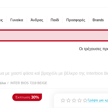
ις
Γυναίκα
Άνδρας
Παιδί
Προσφορές
Brands
Οι τρέχουσες προσφορές του eshop
α με χιαστί φάσα καί βραχιόλι με βέλκρο της Interbios 
30%
πτωση
άλια
/
INTER BIOS 7219 BEIGE
Γράψτε μια κρ