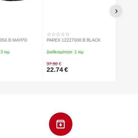
7056.B ΜΑΥΡΟ
PAREX 12227008.B BLACK
CROCS 2
SANDAL
3 τεμ
Διαθεσιμότητα:
1 τεμ
Διαθεσιμό
37.90
€
38.99
€
22.74
€
37.04