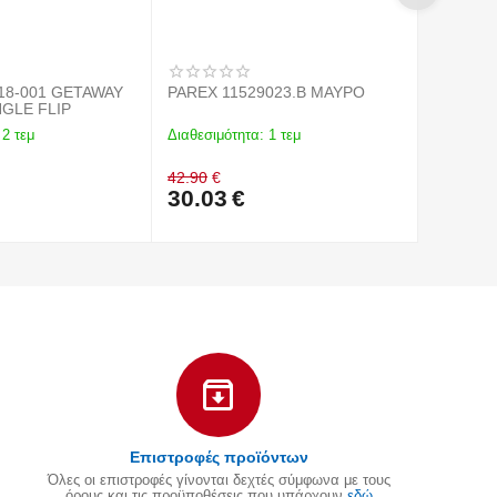
18-001 GETAWAY
PAREX 11529023.B ΜΑΥΡΟ
PAREX 1
GLE FLIP
2 τεμ
Διαθεσιμότητα:
1 τεμ
Διαθεσιμό
42.90
€
43.90
€
30.03
€
26.34
Επιστροφές προϊόντων
Όλες οι επιστροφές γίνονται δεχτές σύμφωνα με τους
όρους και τις προϋποθέσεις που υπάρχουν
εδώ