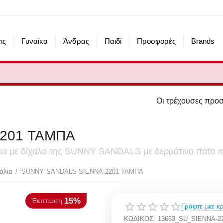
ις
Γυναίκα
Άνδρας
Παιδί
Προσφορές
Brands
Οι τρέχουσες προσφορές του eshop μ
201 ΤΑΜΠΑ
άλια με δίχαλο της SUNNY SANDALS με δερμάτινο πάτο 
15%
πτωση
άλια
/
SUNNY SANDALS SIENNA-2201 ΤΑΜΠΑ
Γράψτε μια κρ
ΚΩΔΙΚΟΣ:
13663_SU_SIENNA-2