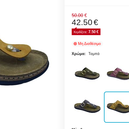
50.00
€
42.50
€
7.50
€
Κερδίζετε: 
Μη Διαθέσιμο
Χρώμα:
Ταμπά