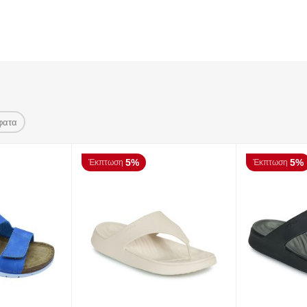
φατα
5%
5%
Έκπτωση
Έκπτωση