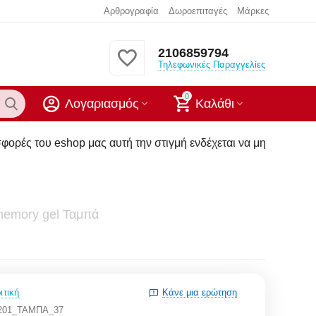
Αρθρογραφία
Δωροεπιταγές
Μάρκες
2106859794
Τηλεφωνικές Παραγγελίες
0
Λογαριασμός
Καλάθι
ας αυτή την στιγμή ενδέχεται να μην υπάρχουν στα καταστήμα
memory gel Ταμπά
ιτική
Κάνε μια ερώτηση
201_ΤΑΜΠΑ_37