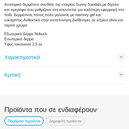
Ανατομικό δερμάτινο σανδάλι της εταιρίας Sunny Sandals,με δίχαλο
και αγκράφα που ρυθμίζουν στο κουντιεπιέ για καλύτερη εφαρμογή στο
πόδι. Δερμάτινος πάτος πολύ μαλακός με memory gel και
εύκαμπτος.Ανθεκτικό στην καταπόνηση.Διαθέσιμες σε κίτρινο olive και
ταμπά χρώμα
Εξωτερικά Δέρμα Nubuck
Εσωτερικά δέρμα
Ϋψος τακουνιού 2,5 εκ
Χαρακτηριστικά
Κριτική
Προϊόντα που σε ενδιαφέρουν
Παρόμοια προιόντα
Δημοφιλή προϊόντα