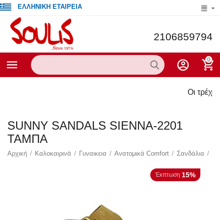
ΕΛΛΗΝΙΚΗ ΕΤΑΙΡΕΙΑ
2106859794
0
Οι τρέχουσες προσ
SUNNY SANDALS SIENNA-2201
ΤΑΜΠΑ
Αρχική
/
Καλοκαιρινά
/
Γυναικεια
/
Ανατομικά Comfort
/
Σανδάλια
/
15%
Έκπτωση