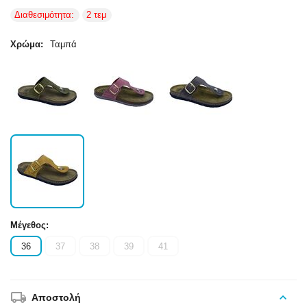
Διαθεσιμότητα:
2 τεμ
Χρώμα:
Ταμπά
Μέγεθος:
36
37
38
39
41
Αποστολή