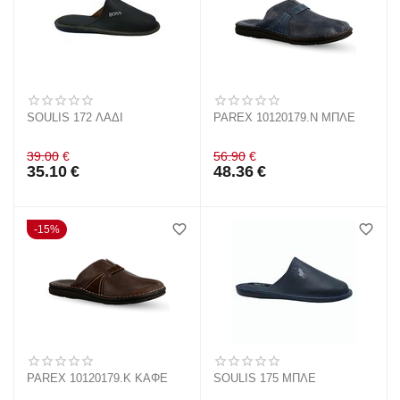
SOULIS 172 ΛΑΔΙ
PAREX 10120179.N ΜΠΛΕ
39.00
€
56.90
€
35.10
€
48.36
€
15%
PAREX 10120179.K ΚΑΦΕ
SOULIS 175 ΜΠΛΕ