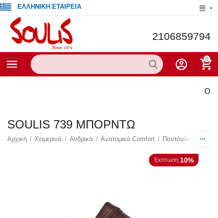
ΕΛΛΗΝΙΚΗ ΕΤΑΙΡΕΙΑ
2106859794
0
Οι τρέ
SOULIS 739 ΜΠΟΡΝΤΩ
Αρχική
/
Χειμερινά
/
Ανδρικά
/
Ανατομικά Comfort
/
Παντόφλες Δερμάτι
10%
Έκπτωση