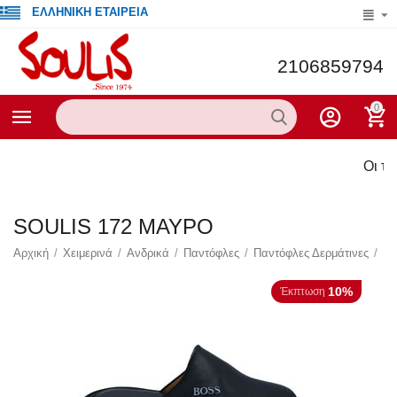
ΕΛΛΗΝΙΚΗ ΕΤΑΙΡΕΙΑ
2106859794
0
Οι τρέχ
SOULIS 172 ΜΑΥΡΟ
Αρχική
/
Χειμερινά
/
Ανδρικά
/
Παντόφλες
/
Παντόφλες Δερμάτινες
/
10%
Έκπτωση