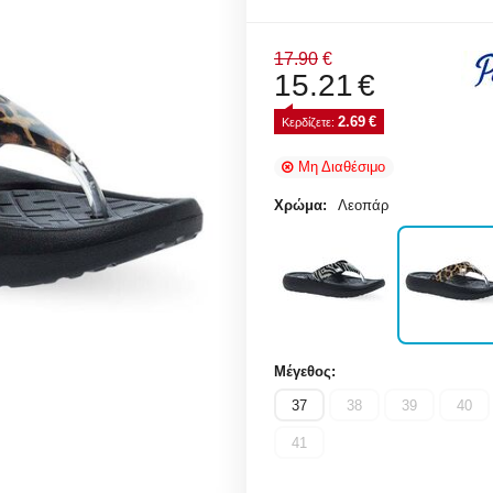
17.90
€
15.21
€
2.69
€
Κερδίζετε: 
Μη Διαθέσιμο
Χρώμα:
Λεοπάρ
Μέγεθος:
37
38
39
40
41