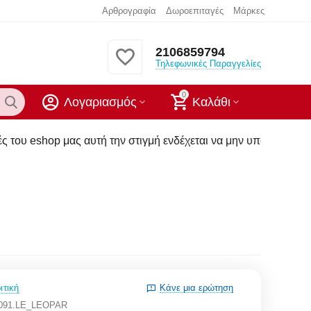
Αρθρογραφία
Δωροεπιταγές
Μάρκες
2106859794
Τηλεφωνικές Παραγγελίες
0
Λογαριασμός
Καλάθι
υτή την στιγμή ενδέχεται να μην υπάρχουν στα καταστήματα μ
ιτική
Κάνε μια ερώτηση
3091.LE_LEOPAR