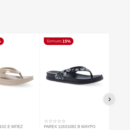
%
15%
Έκπτωση
Έκπτωσ
102.E ΜΠΕΖ
PAREX 11831082.B ΜΑΥΡΟ
PAREX 1