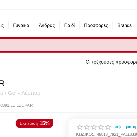
ις
Γυναίκα
Άνδρας
Παιδί
Προσφορές
Brands
Οι τρέχουσες προσφορές του eshop μας α
R
ό / Gel - Λέοπαρ
15%
πτωση
33091.LE LEOPAR
Γράψτε μια κρ
ΚΩΔΙΚΟΣ:
49018_7921_PA1183