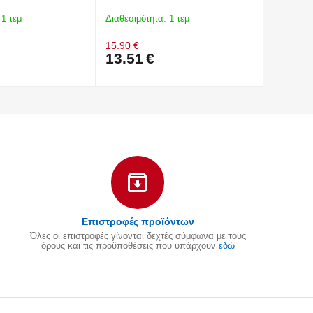
1 τεμ
Διαθεσιμότητα:
1 τεμ
Διαθεσιμό
15.90
€
15.90
€
13.51
€
13.51
Επιστροφές προϊόντων
Όλες οι επιστροφές γίνονται δεχτές σύμφωνα με τους
όρους και τις προϋποθέσεις που υπάρχουν
εδώ