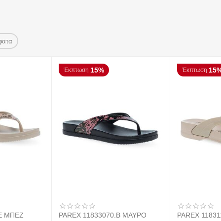
φατα
15%
15
Έκπτωση
Έκπτωση
E ΜΠΕΖ
PAREX 11833070.B ΜΑΥΡΟ
PAREX 11831