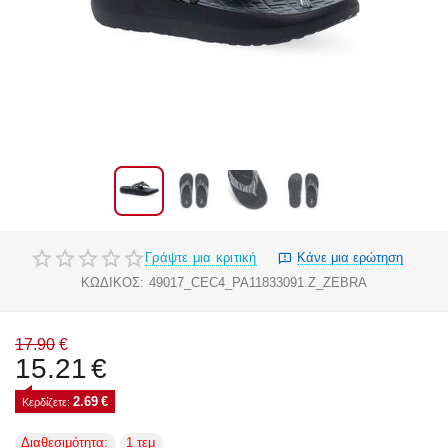
Γράψτε μια κριτική
Κάνε μια ερώτηση
ΚΩΔΙΚΟΣ:
49017_CEC4_PA11833091.Z_ZEBRA
17.90
€
15.21
€
2.69
€
Κερδίζετε: 
Διαθεσιμότητα:
1 τεμ