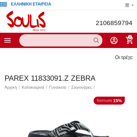
ΕΛΛΗΝΙΚΗ ΕΤΑΙΡΕΙΑ
2106859794
0
Οι τρέχουσες προσφο
PAREX 11833091.Z ZEBRA
Αρχική
/
Καλοκαιρινά
/
Γυναικεια
/
Σαγιονάρες
/
15%
Έκπτωση