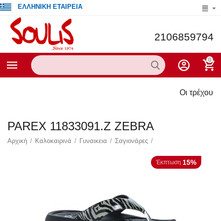
ΕΛΛΗΝΙΚΗ ΕΤΑΙΡΕΙΑ
2106859794
0
Οι τρέχουσες προσφο
PAREX 11833091.Z ZEBRA
Αρχική
/
Καλοκαιρινά
/
Γυναικεια
/
Σαγιονάρες
/
15%
Έκπτωση