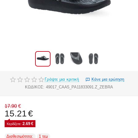
Γράψτε μια κριτική
Κάνε μια ερώτηση
ΚΩΔΙΚΟΣ:
49017_CAA5_PA11833091.Z_ZEBRA
17.90
€
15.21
€
2.69
€
Κερδίζετε: 
Διαθεσιμότητα:
1 τεμ