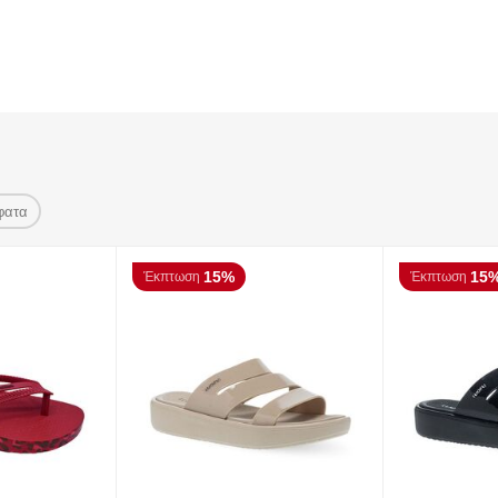
φατα
15%
15
Έκπτωση
Έκπτωση