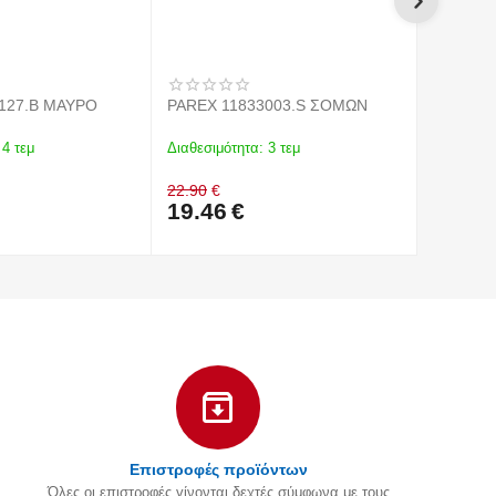
127.B ΜΑΥΡΟ
PAREX 11833003.S ΣΟΜΩΝ
PAREX 1
4 τεμ
Διαθεσιμότητα:
3 τεμ
Διαθεσιμό
22.90
€
22.90
€
19.46
€
19.46
Επιστροφές προϊόντων
Όλες οι επιστροφές γίνονται δεχτές σύμφωνα με τους