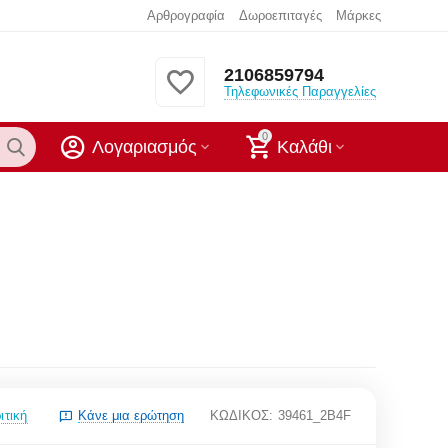
Αρθρογραφία
Δωροεπιταγές
Μάρκες
2106859794
Τηλεφωνικές Παραγγελίες
0
Λογαριασμός
Καλάθι
ιτική
Κάνε μια ερώτηση
ΚΩΔΙΚΟΣ:
39461_2B4F