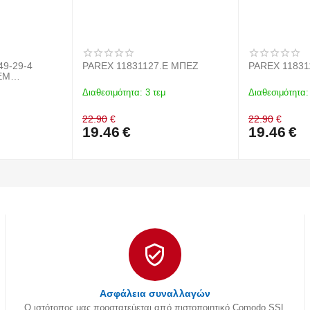
49-29-4
PAREX 11831127.E ΜΠΕΖ
PAREX 11831
EM
Διαθεσιμότητα:
3 τεμ
Διαθεσιμότητα:
22.90
€
22.90
€
19.46
€
19.46
€
Ασφάλεια συναλλαγών
Ο ιστότοπος μας προστατεύεται από πιστοποιητικό Comodo SSL