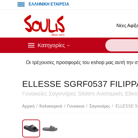
ΕΛΛΗΝΙΚΗ ΕΤΑΙΡΕΙΑ
Νέες Αφίξε
Κατηγορίες
Οι τρέχουσες προσφορές του eshop μας αυτή την στιγμή ενδέχ
ELLESSE SGRF0537 FILIPP
Γυναικείες Σαγιονάρες Sliders Ανατομικές Ell
Έκ
Αρχική
/
Καλοκαιρινά
/
Γυναικεια
/
Σαγιονάρες
/