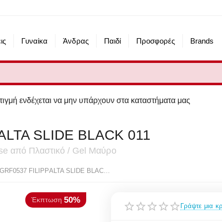
ις
Γυναίκα
Άνδρας
Παιδί
Προσφορές
Brands
εται να μην υπάρχουν στα καταστήματα μας
ALTA SLIDE BLACK 011
esse από Πλαστικό / Gel Μαύρο
50%
πτωση
ELLESSE SGRF0537 FILIPPALTA SLIDE BLACK 011
Γράψτε μια κρ