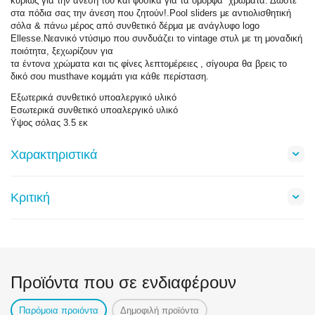
κυρίως για την άνεσή του και φυσικά για τα όμορφα χρώματα. Δώστε
στα πόδια σας την άνεση που ζητούν!.Pool sliders με αντιολισθητική
σόλα & πάνω μέρος από συνθετικό δέρμα με ανάγλυφο logo
Ellesse.Νεανικό ντύσιμο που συνδυάζει το vintage στυλ με τη μοναδική
ποιότητα, ξεχωρίζουν για
τα έντονα χρώματα και τις φίνες λεπτομέρειες , σίγουρα θα βρεις το
δικό σου musthave κομμάτι για κάθε περίσταση.
Εξωτερικά συνθετικό υποαλεργικό υλικό
Εσωτερικά συνθετικό υποαλεργικό υλικό
Ϋψος σόλας 3.5 εκ
Χαρακτηριστικά
Κριτική
Προϊόντα που σε ενδιαφέρουν
Παρόμοια προιόντα
Δημοφιλή προϊόντα