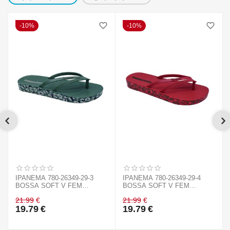
10%
10%
IPANEMA 780-26349-29-3
IPANEMA 780-26349-29-4
BOSSA SOFT V FEM
BOSSA SOFT V FEM
GREEN/GOLD BL508
RED/BRONZE
21.99
€
21.99
€
19.79
€
19.79
€