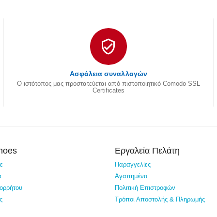
Ασφάλεια συναλλαγών
Ο ιστότοπος μας προστατεύεται από πιστοποιητικό Comodo SSL
Certificates
Shoes
Εργαλεία Πελάτη
τε
Παραγγελίες
α
Αγαπημένα
πορρήτου
Πολιτική Επιστροφών
ς
Τρόποι Αποστολής & Πληρωμής