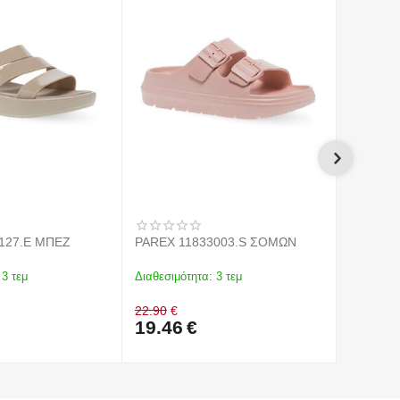
127.E ΜΠΕΖ
PAREX 11833003.S ΣΟΜΩΝ
PAREX 1
3 τεμ
Διαθεσιμότητα:
3 τεμ
Διαθεσιμό
22.90
€
22.90
€
19.46
€
19.46