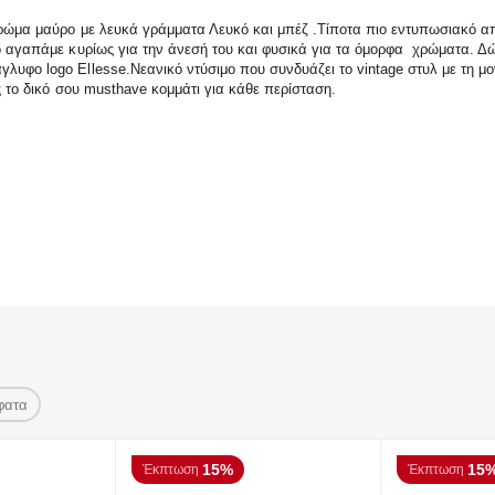
 χρώμα μαύρο με λευκά γράμματα Λευκό και μπέζ .Τίποτα πιο εντυπωσιακό α
Το αγαπάμε κυρίως για την άνεσή του και φυσικά για τα όμορφα χρώματα. Δώ
λυφο logo Ellesse.Νεανικό ντύσιμο που συνδυάζει το vintage στυλ με τη μο
ις το δικό σου musthave κομμάτι για κάθε περίσταση.
φατα
15%
15
Έκπτωση
Έκπτωση