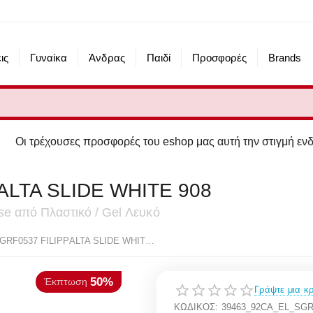
ις
Γυναίκα
Άνδρας
Παιδί
Προσφορές
Brands
έχουσες προσφορές του eshop μας αυτή την στιγμή ενδέχεται 
ALTA SLIDE WHITE 908
sse από Πλαστικό / Gel Λευκό
50%
πτωση
ELLESSE SGRF0537 FILIPPALTA SLIDE WHITE 908
Γράψτε μια κρ
ΚΩΔΙΚΟΣ:
39463_92CA_EL_SGR