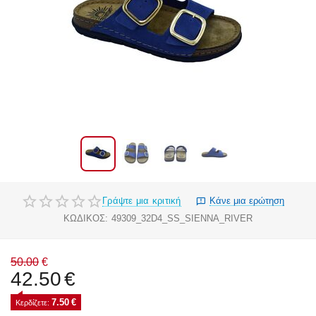
Γράψτε μια κριτική
Κάνε μια ερώτηση
ΚΩΔΙΚΟΣ:
49309_32D4_SS_SIENNA_RIVER
50.00
€
42.50
€
7.50
€
Κερδίζετε: 