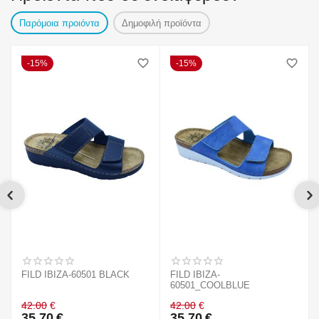
Παρόμοια προιόντα
Δημοφιλή προϊόντα
15%
15%
FILD IBIZA-60501 BLACK
FILD IBIZA-
60501_COOLBLUE
42.00
€
42.00
€
35.70
€
35.70
€