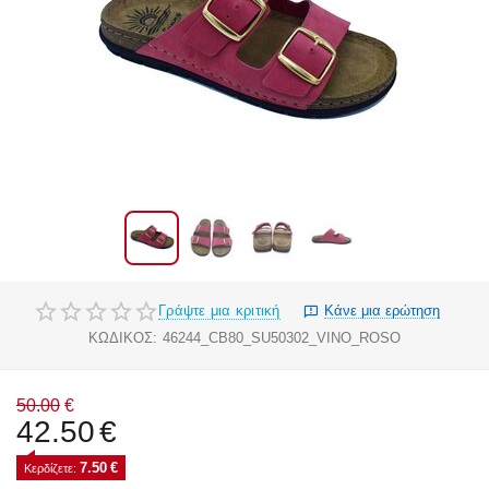
Γράψτε μια κριτική
Κάνε μια ερώτηση
ΚΩΔΙΚΟΣ:
46244_CB80_SU50302_VINO_ROSO
50.00
€
42.50
€
7.50
€
Κερδίζετε: 