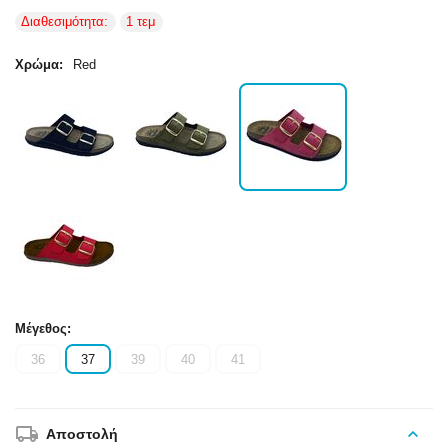
Διαθεσιμότητα:
1 τεμ
Χρώμα:
Red
Μέγεθος:
36
37
39
40
41
Αποστολή