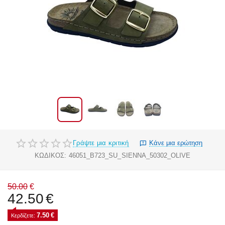
Γράψτε μια κριτική
Κάνε μια ερώτηση
ΚΩΔΙΚΟΣ:
46051_B723_SU_SIENNA_50302_OLIVE
50.00
€
42.50
€
7.50
€
Κερδίζετε: 