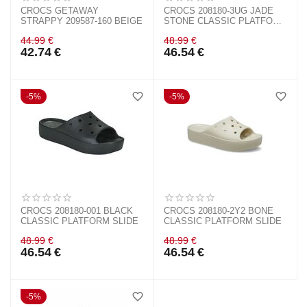
CROCS GETAWAY
CROCS 208180-3UG JADE
STRAPPY 209587-160 BEIGE
STONE CLASSIC PLATFORM
SLIDE
44.99
€
48.99
€
42.74
€
46.54
€
5%
5%
CROCS 208180-001 BLACK
CROCS 208180-2Y2 BONE
CLASSIC PLATFORM SLIDE
CLASSIC PLATFORM SLIDE
48.99
€
48.99
€
46.54
€
46.54
€
5%