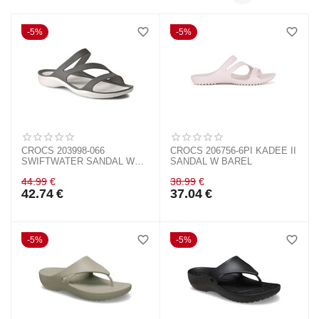
5%
5%
CROCS 203998-066
CROCS 206756-6PI KADEE II
SWIFTWATER SANDAL W
SANDAL W BAREL
BLACK
44.99
€
38.99
€
42.74
€
37.04
€
5%
5%