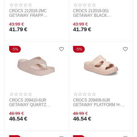
CROCS 212018-2MC
CROCS 212018-001
GETAWAY FRAPP
GETAWAY BLACK
TRIANGLE FLIP
TRIANGLE FLIP
43.99
€
43.99
€
41.79
€
41.79
€
5%
5%
CROCS 209410-6UR
CROCS 209409-6UR
GETAWAY QUARTZ
GETAWAY PLATFORM H-
PLATFORM FLIP
STRAP QUART
48.99
€
48.99
€
46.54
€
46.54
€