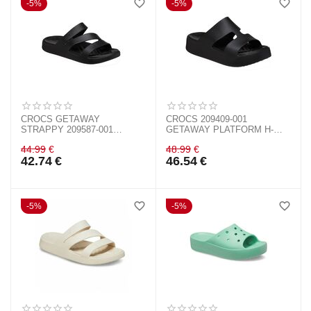
5%
5%
CROCS GETAWAY
CROCS 209409-001
STRAPPY 209587-001
GETAWAY PLATFORM H-
BLACK
STRAP BLACK
44.99
€
48.99
€
42.74
€
46.54
€
5%
5%