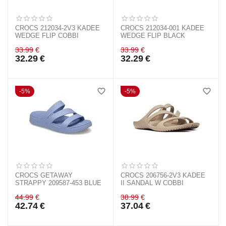
CROCS 212034-2V3 KADEE
CROCS 212034-001 KADEE
WEDGE FLIP COBBI
WEDGE FLIP BLACK
33.99
€
33.99
€
32.29
€
32.29
€
5%
5%
CROCS GETAWAY
CROCS 206756-2V3 KADEE
STRAPPY 209587-453 BLUE
II SANDAL W COBBI
44.99
€
38.99
€
42.74
€
37.04
€