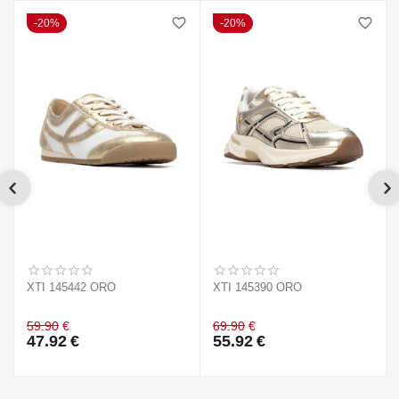
20%
20%
XTI 145442 ORO
XTI 145390 ORO
59.90
€
69.90
€
47.92
€
55.92
€