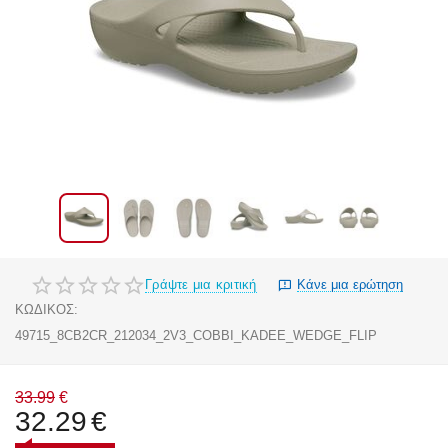
Γράψτε μια κριτική
Κάνε μια ερώτηση
ΚΩΔΙΚΟΣ:
49715_8CB2CR_212034_2V3_COBBI_KADEE_WEDGE_FLIP
33.99
€
32.29
€