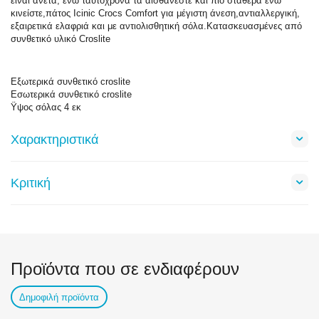
είναι άνετα, ενώ ταυτόχρονα τα αισθάνεστε και πιο σταθερά ενώ
κινείστε,πάτος Icinic Crocs Comfort για μέγιστη άνεση,αντιαλλεργική,
εξαιρετικά ελαφριά και με αντιολισθητική σόλα.Κατασκευασμένες από
συνθετικό υλικό Croslite
Εξωτερικά συνθετικό croslite
Εσωτερικά συνθετικό croslite
Ϋψος σόλας 4 εκ
Χαρακτηριστικά
Κριτική
Προϊόντα που σε ενδιαφέρουν
Δημοφιλή προϊόντα