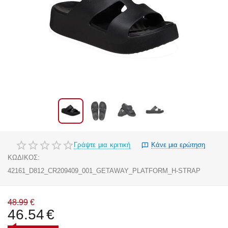
Γράψτε μια κριτική
Κάνε μια ερώτηση
ΚΩΔΙΚΟΣ:
42161_D812_CR209409_001_GETAWAY_PLATFORM_H-STRAP
48.99
€
46.54
€