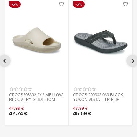
5%
5%
CROCS208392-2Y2 MELLOW
CROCS 209332-060 BLACK
RECOVERY SLIDE BONE
YUKON VISTA II LR FLIP
44.99
€
47.99
€
42.74
€
45.59
€