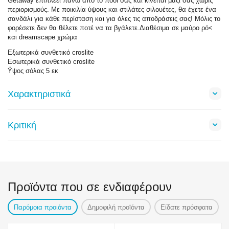
Getaway επιπλέει πάνω από το πόδι σας και κινείται μαζί σας χωρίς
περιορισμούς. Με ποικιλία ύψους και στιλάτες σιλουέτες, θα έχετε ένα
σανδάλι για κάθε περίσταση και για όλες τις αποδράσεις σας! Μόλις το
φορέσετε δεν θα θέλετε ποτέ να τα βγάλετε.Διαθέσιμα σε μαύρο ρό<
και dreamscape χρώμα
Εξωτερικά συνθετικό croslite
Εσωτερικά συνθετικό croslite
Ϋψος σόλας 5 εκ
Χαρακτηριστικά
Κριτική
Προϊόντα που σε ενδιαφέρουν
Παρόμοια προιόντα
Δημοφιλή προϊόντα
Είδατε πρόσφατα