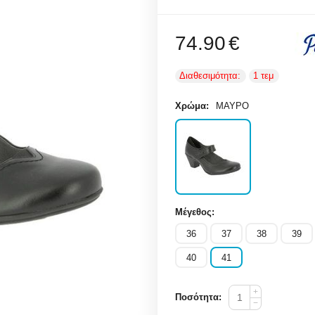
74.90
€
Διαθεσιμότητα:
1 τεμ
Χρώμα:
ΜΑΥΡΟ
Μέγεθος:
36
37
38
39
40
41
+
Ποσότητα:
−