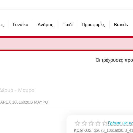
ις
Γυναίκα
Άνδρας
Παιδί
Προσφορές
Brands
Οι τρέχουσες προσφορές του eshop 
Δέρμα - Μαύρο
PAREX 10616020.B ΜΑΥΡΟ
Γράψτε μια κρ
ΚΩΔΙΚΟΣ:
32679_10616020.B_4