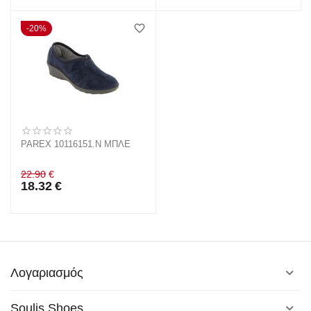
20%
PAREX 10116151.N ΜΠΛΕ
22.90
€
18.32
€
Λογαριασμός
Soulis Shoes