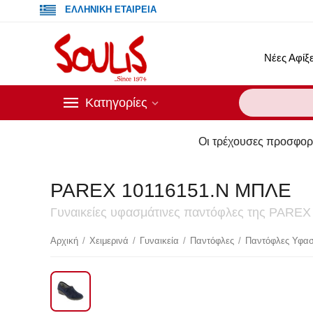
ΕΛΛΗΝΙΚΗ ΕΤΑΙΡΕΙΑ
Νέες Αφίξε
Κατηγορίες
Οι τρέχουσες προσφορές του esh
PAREX 10116151.N ΜΠΛΕ
Γυναικείες υφασμάτινες παντόφλες της PAREX 
Έκ
Αρχική
/
Χειμερινά
/
Γυναικεία
/
Παντόφλες
/
Παντόφλες Υφασ