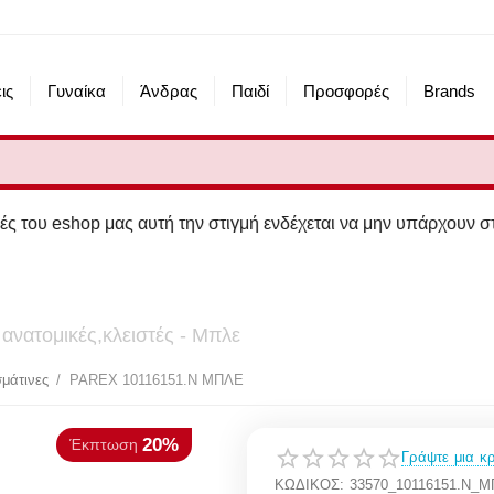
ις
Γυναίκα
Άνδρας
Παιδί
Προσφορές
Brands
op μας αυτή την στιγμή ενδέχεται να μην υπάρχουν στα καταστ
ανατομικές,κλειστές - Μπλε
20%
πτωση
μάτινες
/
PAREX 10116151.N ΜΠΛΕ
Γράψτε μια κρ
ΚΩΔΙΚΟΣ:
33570_10116151.N_