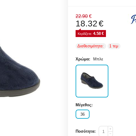
22.90
€
18.32
€
4.58
€
Κερδίζετε: 
Διαθεσιμότητα:
1 τεμ
Χρώμα:
Μπλε
Μέγεθος:
36
+
Ποσότητα:
−