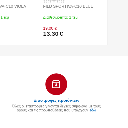
VA-C10 VIOLA
FILD SPORTIVA-C10 BLUE
PAREX 1
1 τεμ
Διαθεσιμότητα:
1 τεμ
Διαθεσιμό
19.00
€
18.90
€
13.30
€
15.12
Επιστροφές προϊόντων
Όλες οι επιστροφές γίνονται δεχτές σύμφωνα με τους
όρους και τις προϋποθέσεις που υπάρχουν
εδώ