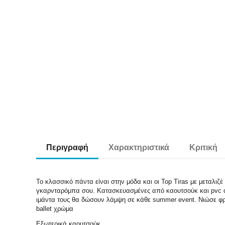
Περιγραφή
Χαρακτηριστικά
Κριτική
Το κλασσικό πάντα είναι στην μόδα και οι Top Tiras με μεταλιζ
γκαρνταρόμπα σου. Κατασκευασμένες από καουτσούκ και pvc απ
ιμάντα τους θα δώσουν λάμψη σε κάθε summer event. Νιώσε φρέσ
ballet χρώμα
Εξωτερικά καουτσούκ