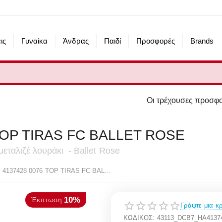
ις
Γυναίκα
Άνδρας
Παιδί
Προσφορές
Brands
Οι τρέχουσες προσφορές του eshop μας
TOP TIRAS FC BALLET ROSE
 μεταλιζέ λουράκι - Ballet Rose
10%
πτωση
HAVAIANAS 4137428 0076 TOP TIRAS FC BALLET ROSE
Γράψτε μια κρ
ΚΩΔΙΚΟΣ:
43113_DCB7_HA4137