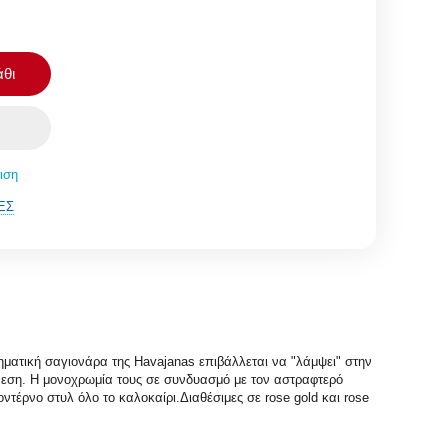
θι
ιση
ΈΣ
ληματική σαγιονάρα της Havajanas επιβάλλεται να "λάμψει" στην
νεση. Η μονοχρωμία τους σε συνδυασμό με τον αστραφτερό
τέρνο στυλ όλο το καλοκαίρι.Διαθέσιμες σε rose gold και rose