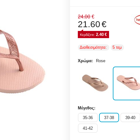
24.00
€
21.60
€
2.40
€
Κερδίζετε: 
Διαθεσιμότητα:
5 τεμ
Χρώμα:
Rose
Μέγεθος:
35-36
37-38
39-40
41-42