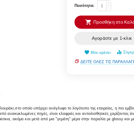
+
Ποσότητα:
−
Προσθήκη στο Καλά
Αγοράστε με 1-κλικ
Σύγκρ
Μου αρέσει
ΔΕΊΤΕ ΌΛΕΣ ΤΙΣ ΠΑΡΑΛΛΑΓ
έ λουράκι,στο οποίο υπάρχει ανάγλυφο το λογότυπο της εταιρείας, η πιο εμβ
ό ανακυκλωμένες πηγές, είναι ελαφριές και αντιολισθητικές χαρίζοντας ά
κια, ακόμα και μετά από μια "γεμάτη" μέρα στην παραλία με glossy και μον