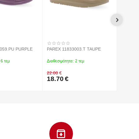
059.PU PURPLE
PAREX 11833003.T TAUPE
PAREX 1
6 τεμ
Διαθεσιμότητα:
2 τεμ
Διαθεσιμό
22.00
€
20.90
€
18.70
€
17.76