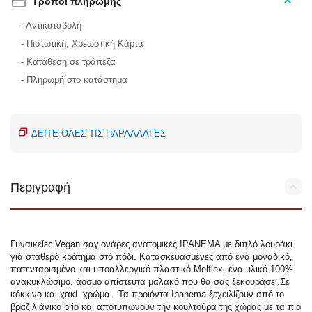
Τρόποι πληρωμής
- Αντικαταβολή
- Πιστωτική, Χρεωστική Κάρτα
- Κατάθεση σε τράπεζα
- Πληρωμή στο κατάστημα
ΔΕΊΤΕ ΌΛΕΣ ΤΙΣ ΠΑΡΑΛΛΑΓΈΣ
Περιγραφή
Γυναικείες Vegan σαγιονάρες ανατομικές IPANEMA με διπλό λουράκι
γιά σταθερό κράτημα στό πόδι. Κατασκευασμένες από ένα μοναδικό,
πατενταρισμένο και υποαλλεργικό πλαστικό Melflex, ένα υλικό 100%
ανακυκλώσιμο, άοσμο απίστευτα μαλακό που θα σας ξεκουράσει.Σε
κόκκινο και χακί χρώμα . Τα προιόντα Ipanema ξεχειλίζουν από το
βραζιλιάνικo brio και αποτυπώνουν την κουλτούρα της χώρας με τα πιο