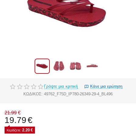
Γράψτε μια κριτική
Κάνε μια ερώτηση
ΚΩΔΙΚΟΣ:
49762_F75D_IP780-26349-29-4_BL496
21.99
€
19.79
€
2.20
€
Κερδίζετε: 