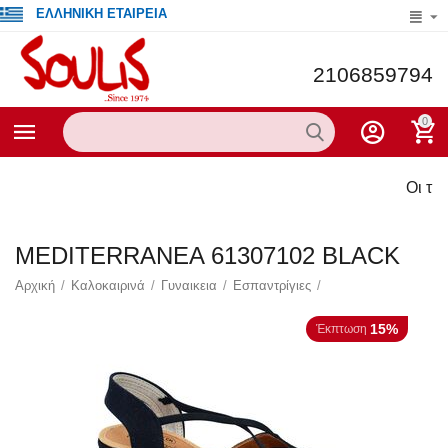
ΕΛΛΗΝΙΚΗ ΕΤΑΙΡΕΙΑ
2106859794
0
Οι τρέχο
MEDITERRANEA 61307102 BLACK
Αρχική
/
Καλοκαιρινά
/
Γυναικεια
/
Εσπαντρίγιες
/
15%
Έκπτωση