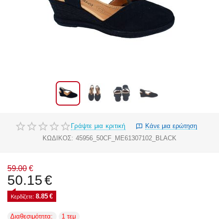
Γράψτε μια κριτική
Κάνε μια ερώτηση
ΚΩΔΙΚΟΣ:
45956_50CF_ME61307102_BLACK
59.00
€
50.15
€
8.85
€
Κερδίζετε: 
Διαθεσιμότητα:
1 τεμ