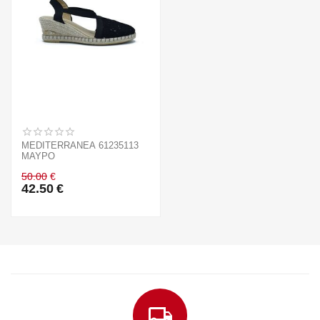
MEDITERRANEA 61235113
ΜΑΥΡΟ
50.00
€
42.50
€