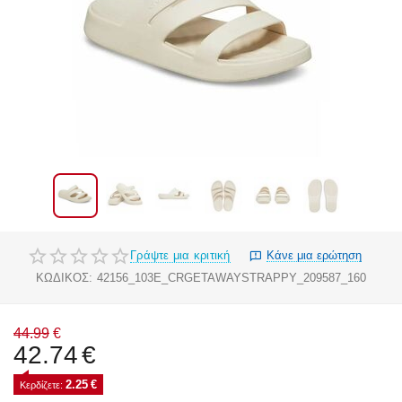
Γράψτε μια κριτική
Κάνε μια ερώτηση
ΚΩΔΙΚΟΣ:
42156_103E_CRGETAWAYSTRAPPY_209587_160
44.99
€
42.74
€
2.25
€
Κερδίζετε: 