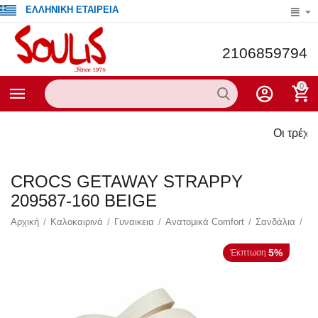
ΕΛΛΗΝΙΚΗ ΕΤΑΙΡΕΙΑ
2106859794
0
Οι τρέχουσες προσ
CROCS GETAWAY STRAPPY
209587-160 BEIGE
Αρχική
/
Καλοκαιρινά
/
Γυναικεια
/
Ανατομικά Comfort
/
Σανδάλια
/
5%
Έκπτωση