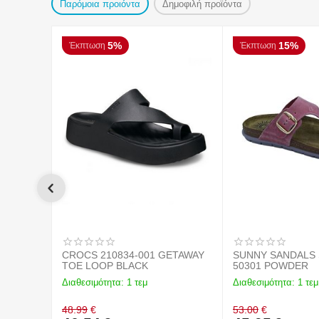
Παρόμοια προιόντα
Δημοφιλή προϊόντα
5%
15%
Έκπτωση
Έκπτωση
CROCS 210834-001 GETAWAY
SUNNY SANDALS 
TOE LOOP BLACK
50301 POWDER
Διαθεσιμότητα:
1 τεμ
Διαθεσιμότητα:
1 τεμ
48.99
€
53.00
€