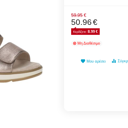
59.95
€
50.96
€
8.99
€
Κερδίζετε: 
Μη Διαθέσιμο
Σύγκρ
Μου αρέσει