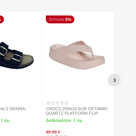
%
5%
Έκπτωση
Έκπτωσ
ALS SIENNA-
CROCS 209410-6UR GETAWAY
CROCS 
K
QUARTZ PLATFORM FLIP
PLATFO
1 τεμ
Διαθεσιμότητα:
1 τεμ
Διαθεσιμό
48.99
€
48.99
€