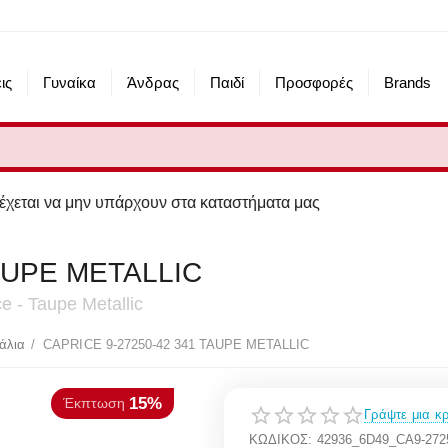
ις
Γυναίκα
Άνδρας
Παιδί
Προσφορές
Brands
α μην υπάρχουν στα καταστήματα μας
AUPE METALLIC
e - Taupe Metallic
15%
πτωση
άλια
/
CAPRICE 9-27250-42 341 TAUPE METALLIC
Γράψτε μια κρ
ΚΩΔΙΚΟΣ:
42936_6D49_CA9-272