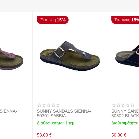
15%
15
Έκπτωση
Έκπτωση
SIENNA-
SUNNY SANDALS SIENNA-
SUNNY SAND
50301 SABBIA
50302 BLAC
Διαθεσιμότητα:
1 τεμ
Διαθεσιμότητα:
53.00
€
50.00
€