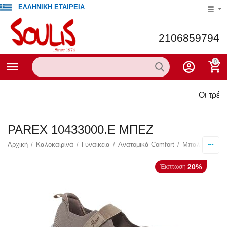
ΕΛΛΗΝΙΚΗ ΕΤΑΙΡΕΙΑ
2106859794
0
Οι τρέχουσες πρ
PAREX 10433000.E ΜΠΕΖ
Αρχική
/
Καλοκαιρινά
/
Γυναικεια
/
Ανατομικά Comfort
/
Μπαλαρίνες
/
20%
Έκπτωση