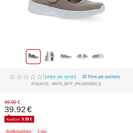
Γράψτε μια κριτική
Κάνε μια ερώτηση
ΚΩΔΙΚΟΣ:
48479_697F_PA10433000_E
49.90
€
39.92
€
9.98
€
Κερδίζετε: 
Διαθεσιμότητα:
1 τεμ