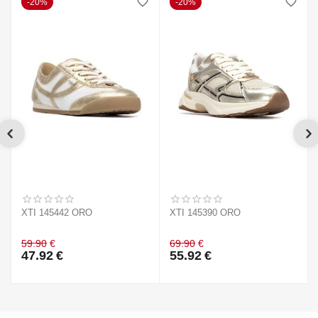
20%
20%
XTI 145442 ORO
XTI 145390 ORO
59.90
€
69.90
€
47.92
€
55.92
€