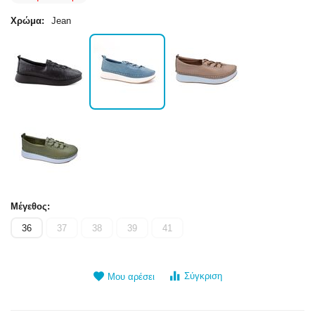
Χρώμα:
Jean
Μέγεθος:
36
37
38
39
41
Σύγκριση
Μου αρέσει