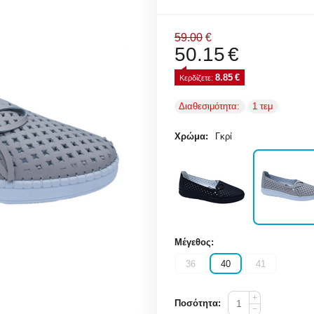
59.00
€
50.15
€
8.85
€
Κερδίζετε: 
Διαθεσιμότητα:
1 τεμ
Χρώμα:
Γκρί
Μέγεθος:
36
40
41
+
Ποσότητα:
−