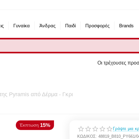
ις
Γυναίκα
Άνδρας
Παιδί
Προσφορές
Brands
Οι τρέχουσες προσφορές του eshop 
 της Pyramis από Δέρμα - Γκρι
15%
πτωση
Γράψτε μια κρ
ΚΩΔΙΚΟΣ:
48819_B810_PY661/