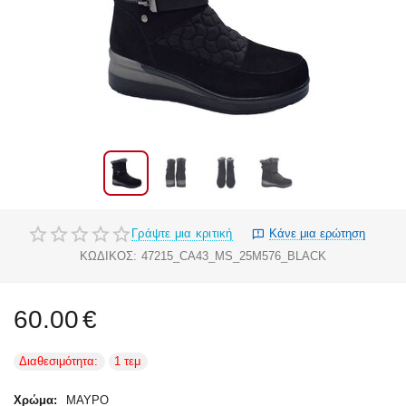
Γράψτε μια κριτική
Κάνε μια ερώτηση
ΚΩΔΙΚΟΣ:
47215_CA43_MS_25M576_BLACK
60.00
€
Διαθεσιμότητα:
1 τεμ
Χρώμα:
ΜΑΥΡΟ