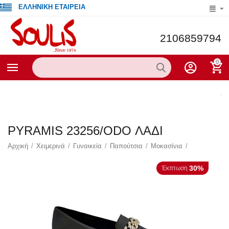
ΕΛΛΗΝΙΚΗ ΕΤΑΙΡΕΙΑ
2106859794
0
Οι τ
PYRAMIS 23256/ODO ΛΑΔΙ
Αρχική
/
Χειμερινά
/
Γυναικεία
/
Παπούτσια
/
Μοκασίνια
/
30%
Έκπτωση