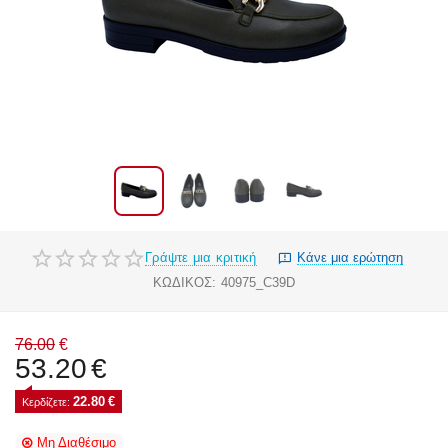
Γράψτε μια κριτική
Κάνε μια ερώτηση
ΚΩΔΙΚΟΣ:
40975_C39D
76.00
€
53.20
€
22.80
€
Κερδίζετε: 
Μη Διαθέσιμο