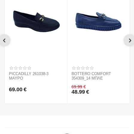
PICCADILLY 261038-3
BOTTERO COMFORT
ΜΑΥΡΟ
354309_14 ΜΠΛΕ
69.99
€
69.00
€
48.99
€