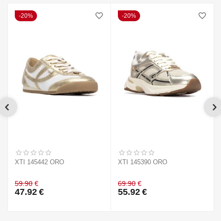
20%
20%
XTI 145442 ORO
XTI 145390 ORO
59.90
€
69.90
€
47.92
€
55.92
€