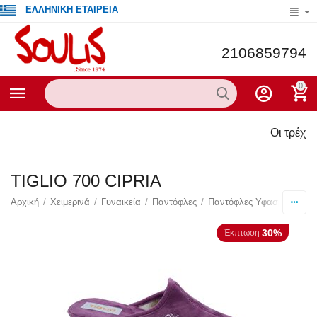
ΕΛΛΗΝΙΚΗ ΕΤΑΙΡΕΙΑ
2106859794
0
Οι τρέχουσ
TIGLIO 700 CIPRIA
Αρχική
/
Χειμερινά
/
Γυναικεία
/
Παντόφλες
/
Παντόφλες Υφασμάτινες
/
30%
Έκπτωση