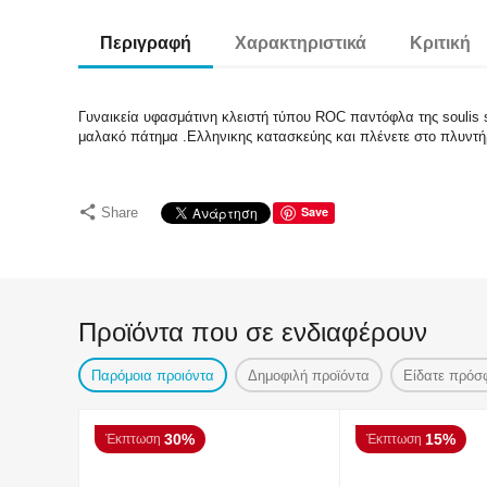
Περιγραφή
Χαρακτηριστικά
Κριτική
Γυναικεία υφασμάτινη κλειστή τύπου ROC παντόφλα της soulis s
μαλακό πάτημα .Ελληνικης κατασκεύης και πλένετε στο πλυντ
Save
Share
Προϊόντα που σε ενδιαφέρουν
Παρόμοια προιόντα
Δημοφιλή προϊόντα
Είδατε πρόσ
30%
15%
Έκπτωση
Έκπτωση