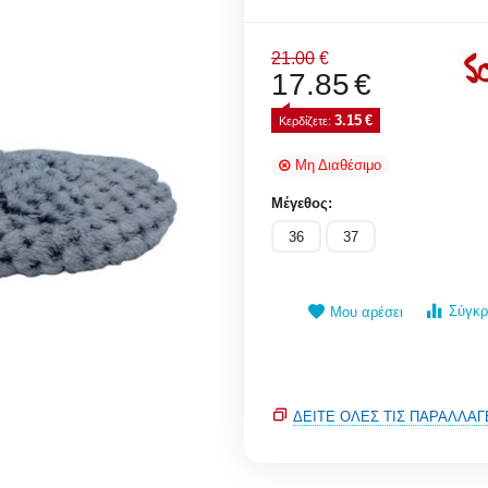
21.00
€
17.85
€
3.15
€
Κερδίζετε: 
Μη Διαθέσιμο
Μέγεθος:
36
37
Σύγκρ
Μου αρέσει
ΔΕΊΤΕ ΌΛΕΣ ΤΙΣ ΠΑΡΑΛΛΑΓ