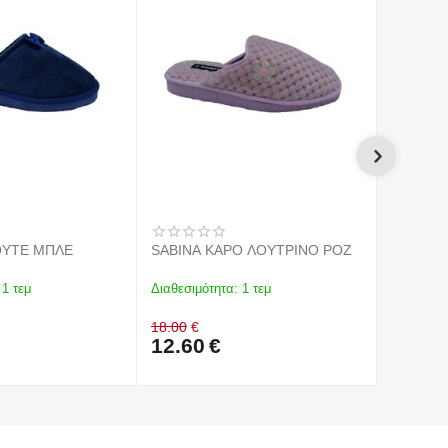
OYTE ΜΠΛΕ
SABINA ΚΑΡΟ ΛΟΥΤΡΙΝΟ ΡΟΖ
1 τεμ
Διαθεσιμότητα:
1 τεμ
Διαθεσιμό
18.00
€
18.00
12.60
€