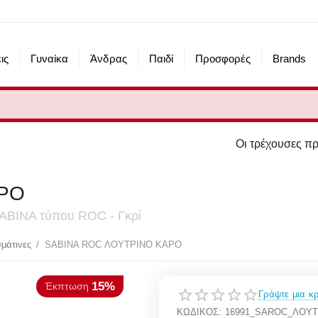
ις
Γυναίκα
Άνδρας
Παιδί
Προσφορές
Brands
Οι τρέχουσες προσφορές του esh
ΑΡΟ
 SABINA τύπου ROC - Γκρί
15%
πτωση
μάτινες
/
SABINA ROC ΛΟΥΤΡΙΝΟ ΚΑΡΟ
Γράψτε μια κρ
ΚΩΔΙΚΟΣ:
16991_SAROC_ΛΟΥΤ