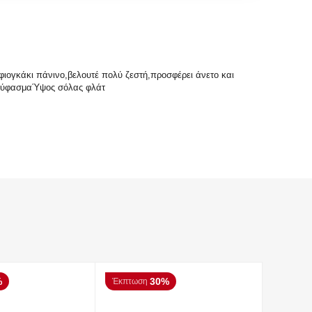
 φιογκάκι πάνινο,βελουτέ πολύ ζεστή,προσφέρει άνετο και
ά ύφασμαΎψος σόλας φλάτ
%
30%
Έκπτωση