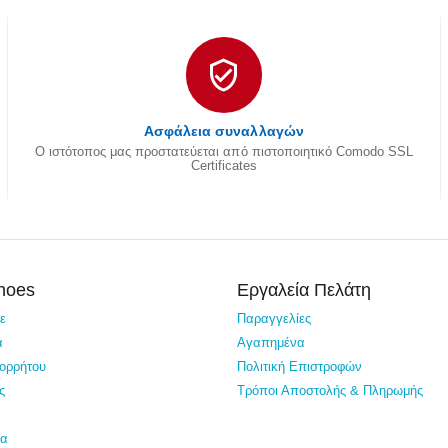
Ασφάλεια συναλλαγών
Ο ιστότοπος μας προστατεύεται από πιστοποιητικό Comodo SSL
Certificates
Shoes
Εργαλεία Πελάτη
τε
Παραγγελίες
α
Αγαπημένα
πορρήτου
Πολιτική Επιστροφών
ς
Τρόποι Αποστολής & Πληρωμής
ία