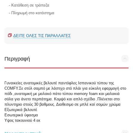
- Κατάθεση σε τράπεζα
- Πληρωμή στο κατάστημα
ΔΕΊΤΕ ΌΛΕΣ ΤΙΣ ΠΑΡΑΛΛΑΓΈΣ
Περιγραφή
Γυναικείες ανατομικές βελουτέ παντόφλες Ισπανικού τύπου της
COMFY.Σε στύλ σαμπό με λάστιχο στό πλάι για εύκολη εφαρμογή στο
πόδι ,ανατομική με μαλακό πάτο τύπου memory foam και μαλακιά
σόλα για άνετο περπάτημα. Κομψό και απλό σχέδιο .Πλένεται στο
πλυντηριο στούς 30 βαθμους. Διαθεσιμο σε μπλέ καί σομών χρώμα
Εξωτερικά βελουτέ
Εσωτερικά ύφασμα
Υψος τακουνιού 4 εκ