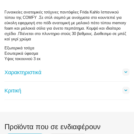
Γυναικείες ανατομικές τσόχινες παντόφλες Frida Kahlo Ισπανικού
τύπου της COMFY .Σε στύλ σαμπό με ανοίγματα στο κουντεπιέ για
εύκολη εφαρμογή στο πόδι ανατομική με μαλακό πάτο τύπου memory
foam και μαλακιά σόλα για άνετο περπάτημα. Κομψό και ιδιαίτερο
σχέδιο .Πλένεται στο πλυντηριο στούς 30 βαθμους. Διαθεσιμο σε μπέζ
καί γκρί χρώμα
Εξωτερικά τσόχα
Εσωτερικά ύφασμα
Υψος τακουνιού 3 εκ
Χαρακτηριστικά
Κριτική
Προϊόντα που σε ενδιαφέρουν