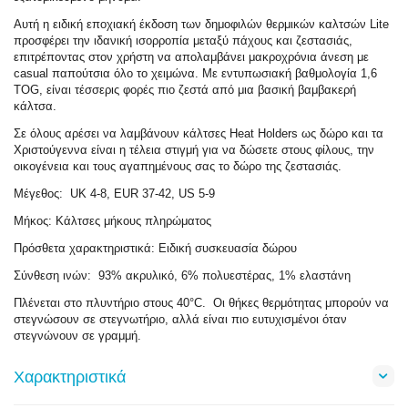
Αυτή η ειδική εποχιακή έκδοση των δημοφιλών θερμικών καλτσών Lite
προσφέρει την ιδανική ισορροπία μεταξύ πάχους και ζεστασιάς,
επιτρέποντας στον χρήστη να απολαμβάνει μακροχρόνια άνεση με
casual παπούτσια όλο το χειμώνα. Με εντυπωσιακή βαθμολογία 1,6
TOG, είναι τέσσερις φορές πιο ζεστά από μια βασική βαμβακερή
κάλτσα.
Σε όλους αρέσει να λαμβάνουν κάλτσες Heat Holders ως δώρο και τα
Χριστούγεννα είναι η τέλεια στιγμή για να δώσετε στους φίλους, την
οικογένεια και τους αγαπημένους σας το δώρο της ζεστασιάς.
Μέγεθος: UK 4-8, EUR 37-42, US 5-9
Μήκος: Κάλτσες μήκους πληρώματος
Πρόσθετα χαρακτηριστικά: Ειδική συσκευασία δώρου
Σύνθεση ινών: 93% ακρυλικό, 6% πολυεστέρας, 1% ελαστάνη
Πλένεται στο πλυντήριο στους 40°C. Οι θήκες θερμότητας μπορούν να
στεγνώσουν σε στεγνωτήριο, αλλά είναι πιο ευτυχισμένοι όταν
στεγνώνουν σε γραμμή.
Χαρακτηριστικά