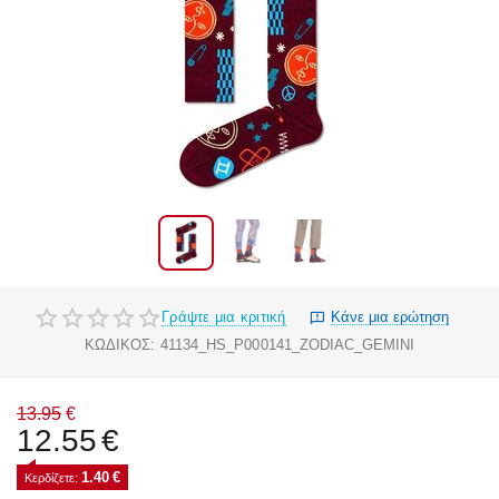
Γράψτε μια κριτική
Κάνε μια ερώτηση
ΚΩΔΙΚΟΣ:
41134_HS_P000141_ZODIAC_GEMINI
13.95
€
12.55
€
1.40
€
Κερδίζετε: 