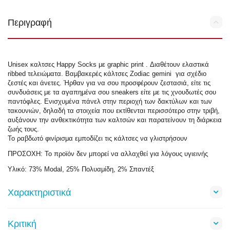
Περιγραφή
Unisex καλτσες Happy Socks με graphic print . Διαθέτουν ελαστικά
ribbed τελειώματα. Βαμβακερές κάλτσες Zodiac gemini για σχέδιο
ζεστές και άνετες. Ήρθαν για να σου προσφέρουν ζεστασιά, είτε τις
συνδυάσεις με τα αγαπημένα σου sneakers είτε με τις χνουδωτές σου
παντόφλες. Ενισχυμένα πάνελ στην περιοχή των δακτύλων και των
τακουνιών, δηλαδή τα στοιχεία που εκτίθενται περισσότερο στην τριβή,
αυξάνουν την ανθεκτικότητα των καλτσών και παρατείνουν τη διάρκεια
ζωής τους.
Το ραβδωτό φινίρισμα εμποδίζει τις κάλτσες να γλιστρήσουν
ΠΡΟΣΟΧΗ: To προϊόν δεν μπορεί να αλλαχθεί για λόγους υγιεινής
Υλικό: 73% Modal, 25% Πολυαμίδη, 2% Σπαντέξ
Χαρακτηριστικά
Κριτική