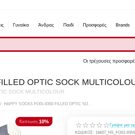
ις
Γυναίκα
Άνδρας
Παιδί
Προσφορές
Brands
Οι τρέχουσες προσφορές του eshop μας
FILLED OPTIC SOCK MULTICOLO
OPTIC SOCK MULTICOLOUR
10%
πτωση
/
HAPPY SOCKS FO01-9350 FILLED OPTIC SOCK MULTICOLOUR
Γράψτε μια κρ
ΚΩΔΙΚΟΣ:
16607_HS_FO01-935