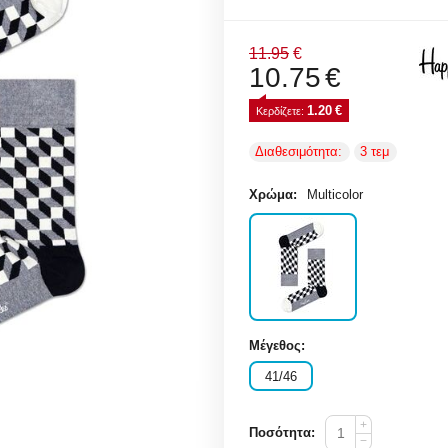
11.95
€
10.75
€
1.20
€
Κερδίζετε: 
Διαθεσιμότητα:
3 τεμ
Χρώμα:
Multicolor
Μέγεθος:
41/46
+
Ποσότητα:
−