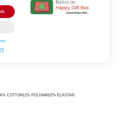
θι
ιση
ΈΣ
γιεινής86% COTTON12% POLYAMID2% ELASTAN