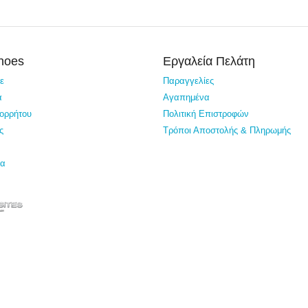
Shoes
Εργαλεία Πελάτη
τε
Παραγγελίες
α
Αγαπημένα
πορρήτου
Πολιτική Επιστροφών
ς
Τρόποι Αποστολής & Πληρωμής
ία