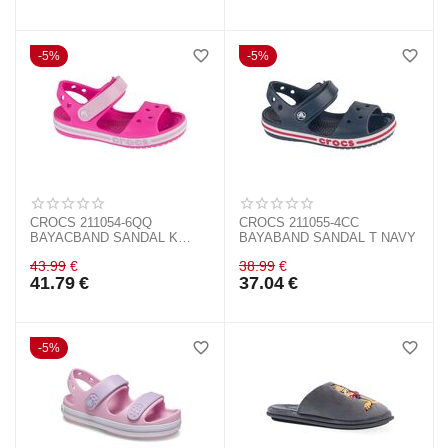
5%
5%
CROCS 211054-6QQ
CROCS 211055-4CC
BAYACBAND SANDAL K
BAYABAND SANDAL T NAVY
PINK
43.99
€
38.99
€
41.79
€
37.04
€
5%