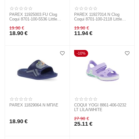
PAREX 11925003.FU Clog
PAREX 11927014.N Clog
Coqui 8701-100-5536 Little
Coqui 8701-100-2118 Little
Frog
Frog
19.90
€
19.90
€
18.90
€
11.94
€
10%
PAREX 11829064.N ΜΠΛΕ
COQUI YOGI 8861-406-0232
LT LILA/WHITE
27.90
€
18.90
€
25.11
€