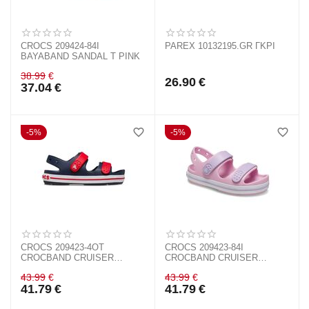
CROCS 209424-84I
PAREX 10132195.GR ΓΚΡΙ
BAYABAND SANDAL T PINK
38.99
€
26.90
€
37.04
€
5%
5%
CROCS 209423-4OT
CROCS 209423-84I
CROCBAND CRUISER
CROCBAND CRUISER
SANDAL K NAVY RED
SANDAL K BALLERINA
43.99
€
43.99
€
LAVENDER
41.79
€
41.79
€