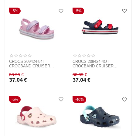
5%
5%
CROCS 209424-84I
CROCS 209424-4OT
CROCBAND CRUISER
CROCBAND CRUISER
SANDAL T
SANDAL T NAVY RED
38.99
€
38.99
€
37.04
€
37.04
€
5%
40%