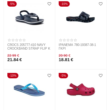
5%
10%
CROCS 205777-410 NAVY
IPANEMA 780-19387-38-1
CROCKBAND STRAP FLIP K
ΓΚΡΙ
22.99
€
20.90
€
21.84
€
18.81
€
10%
5%