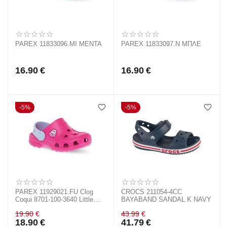
PAREX 11833096.MI ΜΕΝΤΑ
PAREX 11833097.N ΜΠΛΕ
16.90
€
16.90
€
5%
5%
PAREX 11929021.FU Clog
CROCS 211054-4CC
Coqui 8701-100-3640 Little
BAYABAND SANDAL K NAVY
Frog
19.90
€
43.99
€
18.90
€
41.79
€